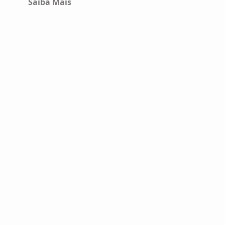
Saiba Mais
UMA PAUS
A Le Crocant oferec
excelente iluminação
um café e conhecer 