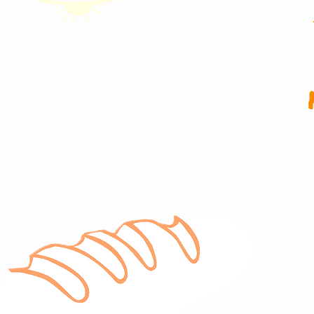
PÃO FRANCÊS, UM
A Le 
franc
Noss
equip
famíl
comer